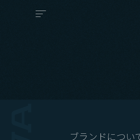
メインコンテンツに移動
Footer menu
ブランドについ