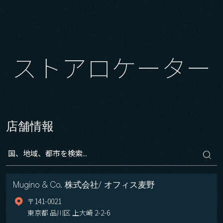
メインコンテンツに移動
ストアロケーター
店舗情報
Mugino & Co. 株式会社/ オフィス麦野
〒141-0021
東京都 品川区 上大崎 2-2-6