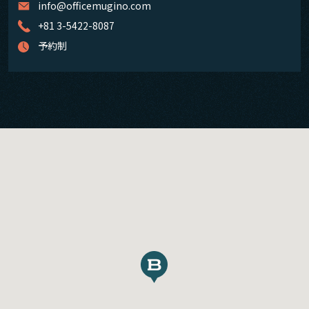
info@officemugino.com
+81 3-5422-8087
予約制